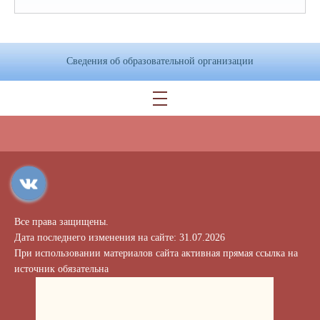
могут оперативно получить электронную
консультацию, записаться на личный прием к
специалистам по защите прав потребителей, не
только в городе Екатеринбурге, но и в других
Сведения об образовательной организации
населенных пунктах Свердловской области.
На сайте представлена полезная информация
для граждан. В разделе «Новости» публикуются
наиболее актуальные новости по вопросам защиты
прав потребителей; в разделе «Наши победы»
проведена информация по судебные практики
специалистов консультационных пунктов для
потребителей, а в «Азбуке потребителя» можно
скачать типовой бланк документа по защите прав
Все права защищены.
потребителей, а также ознакомиться с памятками по
Дата последнего изменения на сайте: 31.07.2026
различным вопросам потребительских отношений и
При использовании материалов сайта активная прямая ссылка на
видеоуроками по защите прав потребителей
источник обязательна
финансовых услуг.
По всем возникающим вопросам необходимо
обращаться к начальнику отдела экспертиз в сфере