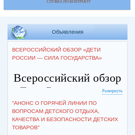
СЛУЖБА ПО КОНТРАКТУ
Объявления
ВСЕРОССИЙСКИЙ ОБЗОР «ДЕТИ
РОССИИ — СИЛА ГОСУДАРСТВА»
Всероссийский обзор
«Дети России — сила
Развернуть
государства»
"АНОНС О ГОРЯЧЕЙ ЛИНИИ ПО
ВОПРОСАМ ДЕТСКОГО ОТДЫХА,
25.07.2026
- от
Новости
КАЧЕСТВА И БЕЗОПАСНОСТИ ДЕТСКИХ
ТОВАРОВ"
В преддверии нового учебного года, а также руководствуясь задачей