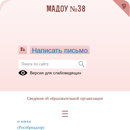
МАДОУ №38
Написать письмо
Электронная библиотека для
Версия для слабовидящих
педагогов и родителей
Федеральная
Федеральное
Федеральное
служба по
агентство
агентство
Сведения об образовательной организации
надзору в
по
по науке и
сфере
образованию
инновациям
образования
(Рособразование)
(Роснаука)
и науки
(Рособрнадзор)