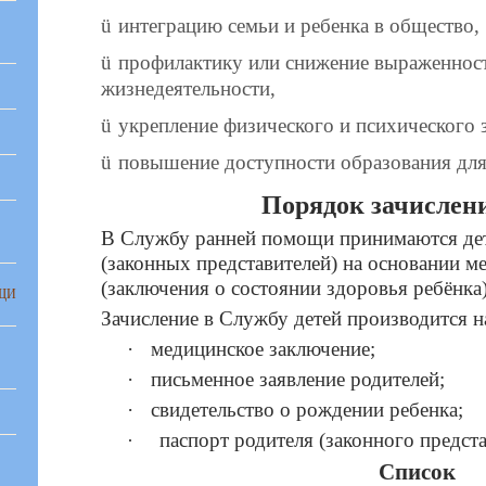
ü
интеграцию семьи и ребенка в общество,
ü
профилактику или снижение выраженнос
жизнедеятельности,
ü
укрепление физического и психического 
ü
повышение доступности образования для
Порядок зачислен
В Службу ранней помощи принимаются дет
(законных представителей) на основании м
(заключения о состоянии здоровья ребёнка)
ЩИ
Зачисление в Службу детей производится 
·
медицинское заключение;
·
письменное заявление родителей;
·
свидетельство о рождении ребенка;
паспорт родителя (законного предста
·
Список