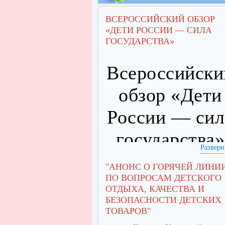
ВСЕРОССИЙСКИЙ ОБЗОР
«ДЕТИ РОССИИ — СИЛА
ГОСУДАРСТВА»
Всероссийски
обзор «Дети
России — сил
государства»
Разверн
25.07.2026
- от
Новости
"АНОНС О ГОРЯЧЕЙ ЛИНИ
ПО ВОПРОСАМ ДЕТСКОГО
В преддверии нового учебного года, а т
ОТДЫХА, КАЧЕСТВА И
руководствуясь задачей освещения позити
БЕЗОПАСНОСТИ ДЕТСКИХ
практик субъектов РФ и муниципаль
ТОВАРОВ"
образований в вопросах совершенствов