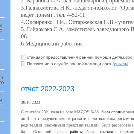
2. Баранова О.А.-зав. канцелярией ( прием до
3.Галиахметова Н.К..-педагог-психолог. (Орг
ведет прием) , тел. 4-52-11
4.Олфиренко П.И., Олтаржевская Н.В.- учите
Я
5. Гайдамака С.А.-заместитель-заведующего В
О
06
6.Медицинский работник
стандарт предоставления ранней помощи детям.doc
Положение о службе ранней помощи.docx
(скачать)
ТЕ
СО
отчет 2022-2023
Ы
30.10.2023
С сентября 2021 года на базе МАДОУ №38
была организован
до 3 лет с нарушениями в развитии или высоким риском в
родителями (законными представителями). Была разработана
!
база. Основной целью
работы было: оказание психол