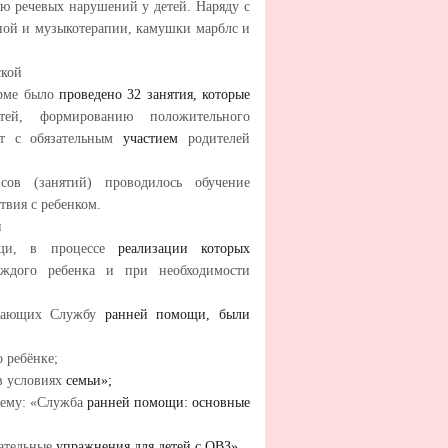
ю речевых нарушений у детей. Наряду с
ой и музыкотерапии, камушки марблс и
ской
орме было
проведено 32 занятия, которые
ей, формированию положительного
ят с обязательным
участием
родителей
сов (занятий) проводилось обучение
вия с ребенком.
и
ощи, в процессе
реализации которых
аждого ребенка и при необходимости
сещающих Службу
ранней помощи, были
 ребёнке;
в условиях
семьи»;
 тему: «Служба
ранней помощи: основные
хательные
упражнения для детей с ОВЗ»