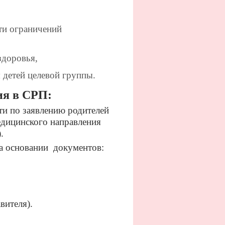
ти ограничений
здоровья,
 детей целевой группы.
ия в СР
П:
и по заявлению родителей
едицинского направления
.
на основании документов:
вителя).