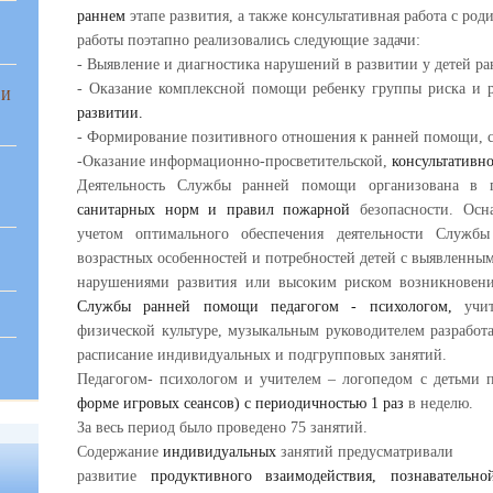
раннем
этапе развития, а также консультативная работа с род
работы поэтапно реализовались следующие задачи:
- Выявление и диагностика нарушений в развитии у детей ра
- Оказание комплексной помощи ребенку группы риска и 
 И
развитии.
- Формирование позитивного отношения к ранней помощи, 
-Оказание информационно-просветительской,
консультативн
Деятельность Службы ранней помощи организована в
санитарных норм и правил пожарной
безопасности. Ос
учетом оптимального обеспечения деятельности Служ
возрастных особенностей и потребностей детей с выявленны
!
нарушениями развития или высоким риском возникнове
Службы ранней помощи педагогом - психологом,
учи
физической культуре, музыкальным руководителем разработ
расписание индивидуальных и подгрупповых занятий.
Педагогом- психологом и учителем – логопедом с детьми
форме игровых сеансов) с периодичностью 1 раз
в неделю.
За весь период было проведено 75 занятий.
Содержание
индивидуальных
занятий предусматривали
развитие
продуктивного взаимодействия, познаватель