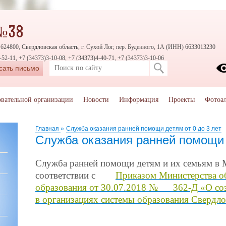
№38
624800, Свердловская область, г. Сухой Лог, пер. Буденного, 1А (ИНН) 6633013230
-52-11, +7 (34373)3-10-08, +7 (34373)4-40-71, +7 (34373)3-10-06
сать письмо
овательной организации
Новости
Информация
Проекты
Фотоа
Главная
»
Служба оказания ранней помощи детям от 0 до 3 лет
Служба оказания ранней помощи д
Служба ранней помощи детям и
их
семьям в
соответствии с
Приказом Министерства о
образования от
30.07.2018 №
362-Д «О со
в
организациях системы образования Свердло