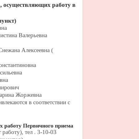
, осуществляющих работу в
пункт)
вна
истина Валерьевна
нежана Алексеевна (
Константиновна
асильевна
вна
мирович
Марина Жоржевна
влекаются в соответствии с
х работу Первичного приема
аботу), тел . 3-10-03