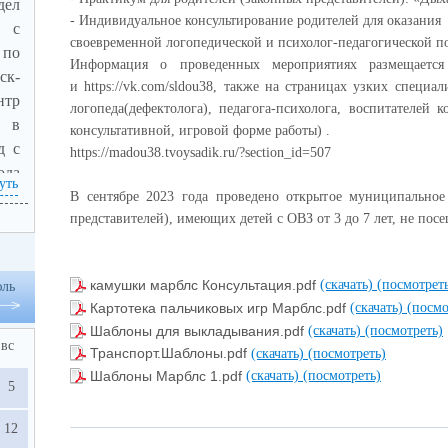
ел
- Индивидуальное консультирование родителей для оказания
ания
о с
своевременной логопедической и психолог-педагогической 
век»
 по
Информация о проведенных мероприятиях размеща
ск-
eti-
и https://vk.com/sldou38, также на страницах узких специа
нтр
ссии
логопеда(дефектолога), педагога-психолога, воспитателей
 в
консультативной, игровой форме работы) .
eti-
д с
https://madou38.tvoysadik.ru/?section_id=507
r-
ода
уть
ое
В сентябре 2023 года проведено открытое муниципальное
представителей), имеющих детей с ОВЗ от 3 до 7 лет, не по
сам
ого
а и
камушки марблс Консультация.pdf
(скачать)
(посмотрет
ль
уют
й к
Картотека пальчиковых игр Марблс.pdf
(скачать)
(посмо
х в
Шаблоны для выкладывания.pdf
(скачать)
(посмотреть)
ия в
ных
вс
Транспорт.Шаблоны.pdf
(скачать)
(посмотреть)
ния,
щих
Шаблоны Марблс 1.pdf
(скачать)
(посмотреть)
5
 по
ного
ния
ение
12
сти
ний