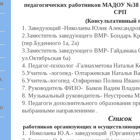
педагогических работников МАДОУ №38 
АМ
СРП
(Консультативный 
1. Заведующий -Николаева Юлия Александро
2.Заместитель заведующего ВМР- Бондарь Кр
(пер.Буденного 1а, 2а)
3.
Заместитель заведующего ВМР- Гайдамака С
ул.Октябрьская 6а)
4. Педагог-психолог -Галиахметова Наталья 
5.Учитель -логопед- Олтаржевская Наталья В
6.Учитель-логопед -Олфиренко Полина Ивано
А.
7. Руководитель ФИЗО- Быков Вадим Влади
8. Музыкальный руководитель- Неустроева 
9. Педагоги дополнительного образования при
ГО
выбранными направлениями .
Список
работников организующих и осуществляющи
1. Николаева Ю.А.- заведующий (Организует р