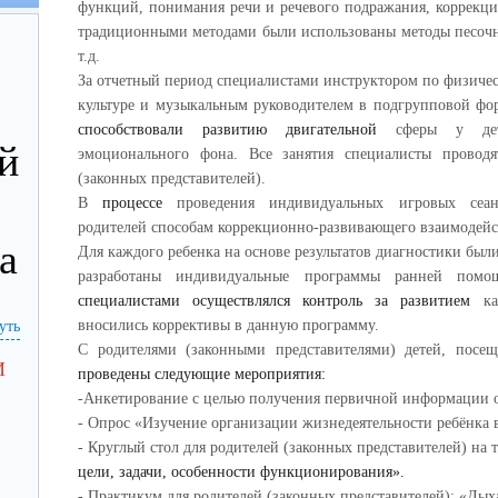
функций, понимания речи и речевого подражания, коррекци
традиционными методами были использованы методы песочн
т.д.
За отчетный период специалистами инструктором по физиче
культуре и музыкальным руководителем в подгрупповой ф
способствовали развитию двигательной
сферы у дет
й
эмоционального фона. Все занятия специалисты провод
(законных представителей).
В
процессе
проведения индивидуальных игровых сеан
родителей способам коррекционно-развивающего взаимодейст
а
Для каждого ребенка на основе результатов диагностики был
разработаны индивидуальные программы ранней пом
специалистами осуществлялся контроль за развитием
к
вносились коррективы в данную программу.
уть
С родителями (законными представителями) детей, по
И
проведены следующие мероприятия:
-Анкетирование с целью получения первичной информации о
акже
- Опрос «Изучение организации жизнедеятельности ребёнка 
вных
- Круглый стол для родителей (законных представителей) на
ных
цели, задачи, особенности функционирования».
ания
- Практикум для родителей (законных представителей): «Ды