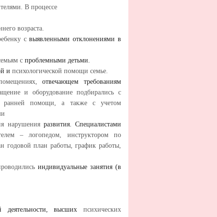
ителями. В процессе
ннего
возраста.
ребенку с
выявленными отклонениями в
семьям с
проблемными детьми.
ой и
психологической помощи семье.
 помещениях,
отвечающем требованиям
нащение и оборудование подбирались с
бы ранней помощи, а также с учетом
ми
ния нарушения
развития. Специалистами
телем – логопедом, инструктором по
ан годовой план работы, график работы,
 проводились
индивидуальные занятия (в
ной деятельности, высших
психических