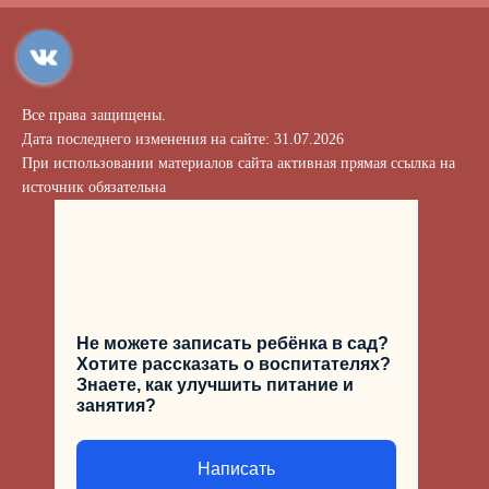
проведена информация по судебные практики
специалистов консультационных пунктов для
потребителей, а в «Азбуке потребителя» можно
скачать типовой бланк документа по защите прав
Все права защищены.
потребителей, а также ознакомиться с памятками по
Дата последнего изменения на сайте: 31.07.2026
различным вопросам потребительских отношений и
При использовании материалов сайта активная прямая ссылка на
видеоуроками по защите прав потребителей
источник обязательна
финансовых услуг.
По всем возникающим вопросам необходимо
обращаться к начальнику отдела экспертиз в сфере
защиты прав потребителей Паластровой Анастасии
Геннадьевне по тел.: 8(3439)37-08-06, эл.адрес:
palastrova
_
ag
@66.
rospotrebnadzor
.
ru
Не можете записать ребёнка в сад?
Хотите рассказать о воспитателях?
Знаете, как улучшить питание и
занятия?
Написать