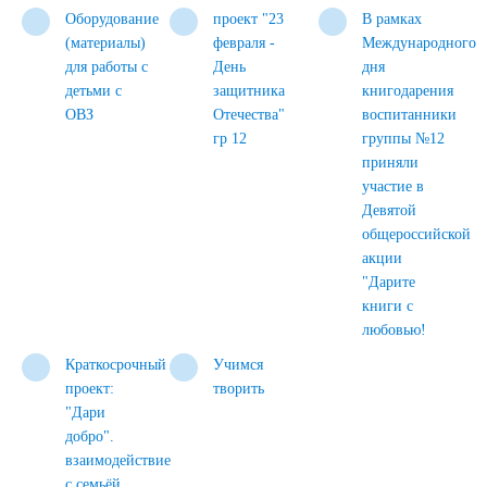
Оборудование
проект "23
В рамках
(материалы)
февраля -
Международного
для работы с
День
дня
детьми с
защитника
книгодарения
ОВЗ
Отечества"
воспитанники
гр 12
группы №12
приняли
участие в
Девятой
общероссийской
акции
"Дарите
книги с
любовью!
Краткосрочный
Учимся
проект:
творить
"Дари
добро".
взаимодействие
с семьёй