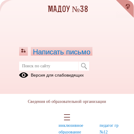
МАДОУ №38
Написать письмо
Инклюзивное образование . Группа
Версия для слабовидящих
компенсирующей направленности (
пер.Буденного 2а) №12
группа 12
Нормативно-
Прокина
Сведения об образовательной организации
ОВЗ
правовые
Наталья
документы,
Владимировна,
регламентирующие
основной
инклюзивное
педагог гр
образование
№12