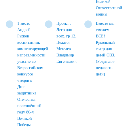
Великой
Отечественной
войны
1 место
Проект .
Вместе мы
Андрей
Лего для
сможем
Рыжов
всех. гр 12.
ВСЁ!
воспитанник
Педагог
Кукольный
компенсирующей
Метелев
театр для
направленности
Владимир
детей ОВЗ.
участие во
Евгеньевич
(Родители-
Всероссийском
педагоги-
конкурсе
дети)
чтецов к
Дню
защитника
Отечества,
посвящённый
году 80-л
Великой
Победы.