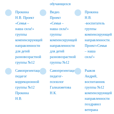
обучающихся
Прокина
Видео.
Прокина
Н.В. Проект
Проект
Н.В.
«Семья –
«Семья –
-воспитатель
наша сила!»
наша сила!»
группы
группы
группы
компенсирующей
компенсирующей
компенсирующей
направленности.
направленности
направленности
Проект«Семья
для детей
для детей
– наша
разновозрастной
разновозрастной
сила!»
группы №12
группы №12
Самопрезентация
Самопрезентация
Рыжов
педагог
педагог-
Андрей,
коррекционной
психолог
воспитанник
группы №12
Галиахметова
группы №12
Прокина
Н.К.
компенсирующей
Н.В.
направленности
поздравил
ветерана