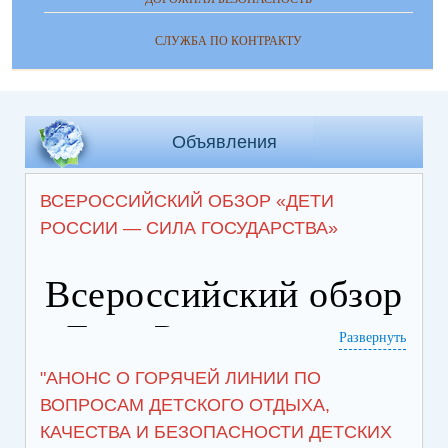
СЛУЖБА ПО КОНТРАКТУ
Объявления
ВСЕРОССИЙСКИЙ ОБЗОР «ДЕТИ
РОССИИ — СИЛА ГОСУДАРСТВА»
Всероссийский обзор
«Дети России — сила
Развернуть
государства»
"АНОНС О ГОРЯЧЕЙ ЛИНИИ ПО
ВОПРОСАМ ДЕТСКОГО ОТДЫХА,
25.07.2026
- от
Новости
КАЧЕСТВА И БЕЗОПАСНОСТИ ДЕТСКИХ