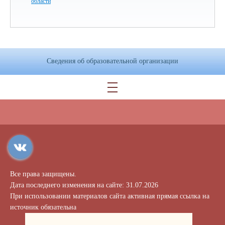
области
Теперь по ссылке
www
.кц66.рф
жители области
могут оперативно получить электронную
консультацию, записаться на личный прием к
специалистам по защите прав потребителей, не
только в городе Екатеринбурге, но и в других
Сведения об образовательной организации
населенных пунктах Свердловской области.
На сайте представлена полезная информация
для граждан. В разделе «Новости» публикуются
наиболее актуальные новости по вопросам защиты
прав потребителей; в разделе «Наши победы»
проведена информация по судебные практики
специалистов консультационных пунктов для
потребителей, а в «Азбуке потребителя» можно
скачать типовой бланк документа по защите прав
Все права защищены.
потребителей, а также ознакомиться с памятками по
Дата последнего изменения на сайте: 31.07.2026
различным вопросам потребительских отношений и
При использовании материалов сайта активная прямая ссылка на
видеоуроками по защите прав потребителей
источник обязательна
финансовых услуг.