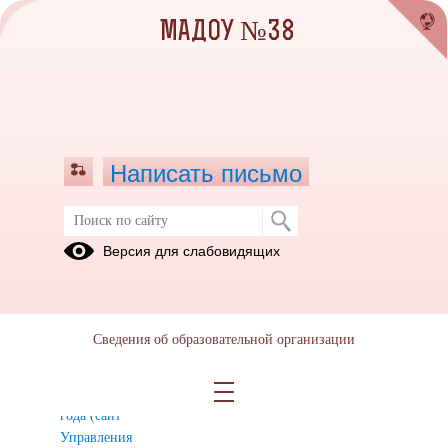
МАДОУ №38
Написать письмо
Приемная кампания в 1 классы
Версия для слабовидящих
О старте
Прием в 1
Прием в 1
приемной
класс МАОУ
класс МАОУ
кампании в
Гимназия
СОШ № 7
Сведения об образовательной организации
1 классы
№1 на 2025-
на 2025-
2024-2025
2026
2026
учебного
учебный год
учебный год
года (сайт
Управления